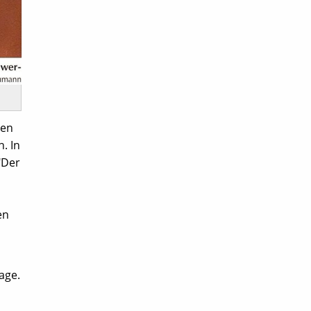
hen
. In
"Der
en
age.