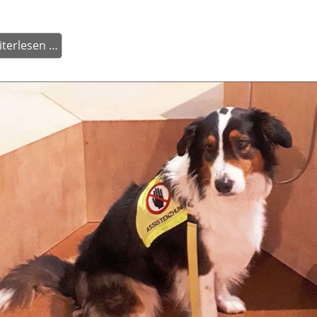
Stabilisierungsgruppe
terlesen …
f.
Traumatisierte
-
2026/27
(Änderung)