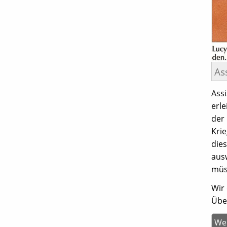
As
Ass
erle
der
Krie
die
aus
müs
Wir
Übe
Wei