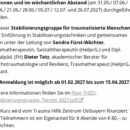
innen und im wöchentlichen Abstand
(am 31.05./ 07.06./
6./ 21.06./ 28.06./ 05.07./ 12.07. und 26.07.2027) durchgefüh
den.
ieser
Stabilisierungsgruppe für traumatisierte Mensche
e Einführung in Stabilisierungstechniken und gemeinsames
n unter der Leitung von
Sandra Fürst-Wächter
,
matherapeutin, Gestalttherapeutin (HeilprG.) und Dipl.
alpäd. (FH)
Dieter Tatz
, akademischer Berater für
chotraumatologie und Resilienz, Traumatherapeut (HeilprG.
ant.
Anmeldung ist möglich ab 01.02.2027 bis zum 15.04.2027
tere Informationen finden Sie im
Flyer THZO-
ilisierungsgruppe- Termin 2027.pdf.
 Kurs wird vom Trauma Hilfe Zentrum Ostbayern finanziert.
Teilnehmern ist ein Eigenanteil für 8 Abende von € 80,-- zu
ichten.