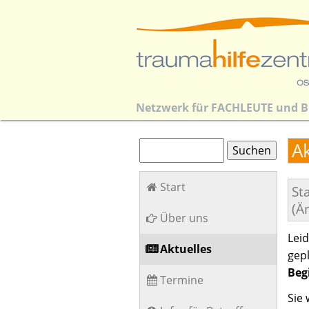
Netzwerk für
FACHLEUTE
und
B
Suchbegriffe
Ak
Suchen
Navigation
Start
St
überspringen
(Ä
Über uns
Lei
Aktuelles
gep
Beg
Termine
Sie