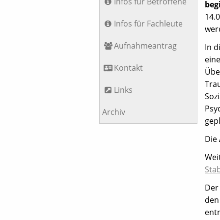
Infos für Betroffene
beg
14.0
Infos für Fachleute
wer
Aufnahmeantrag
In d
ein
Kontakt
Übe
Trau
Links
Sozi
Psy
Archiv
gepl
Die
Wei
Stab
Der
den 
entr