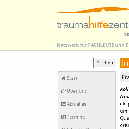
Netzwerk für
FACHLEUTE
und
B
Suchbegriffe
I
Suchen
Navigation
Fr
Start
überspringen
Koll
Über uns
tra
ein
Aktuelles
umfa
Termine
Qua
erfü