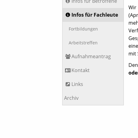
Infos für Betroffene
Wir
Infos für Fachleute
(Ap
meh
Fortbildungen
Verf
Gesp
Arbeitstreffen
eine
mit 
Aufnahmeantrag
De
Kontakt
ode
Links
Archiv