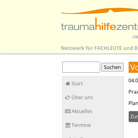
Netzwerk für
FACHLEUTE
und
B
Suchbegriffe
V
Suchen
Navigation
04.0
Start
überspringen
Pra
Über uns
Pla
Aktuelles
Zu
Termine