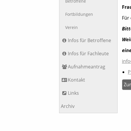
Betroffene
Fra
Fortbildungen
Für 
Verein
Bit
Wei
Infos für Betroffene
ein
Infos für Fachleute
inf
Aufnahmeantrag
P
Kontakt
Zu
Links
Archiv