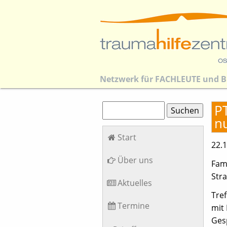
Netzwerk für
FACHLEUTE
und
B
Suchbegriffe
P
Suchen
n
Navigation
Start
überspringen
22.
Über uns
Fami
Str
Aktuelles
Tre
Termine
mit
Ges