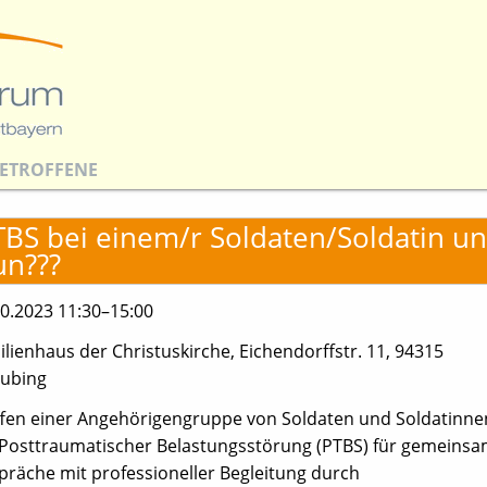
ETROFFENE
TBS bei einem/r Soldaten/Soldatin u
un???
10.2023 11:30–15:00
lienhaus der Christuskirche, Eichendorffstr. 11, 94315
aubing
ffen einer Angehörigengruppe von Soldaten und Soldatinne
 Posttraumatischer Belastungsstörung (PTBS) für gemeins
präche mit professioneller Begleitung durch