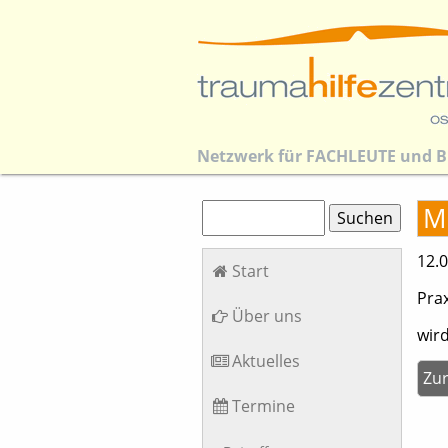
Netzwerk für
FACHLEUTE
und
B
Suchbegriffe
M
Suchen
Navigation
12.0
Start
überspringen
Pra
Über uns
wir
Aktuelles
Zu
Termine