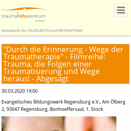
Netzwerk für
FACHLEUTE
und
BETROFFENE
"Durch die Erinnerung - Wege der
Traumatherapie" - Filmreihe:
Trauma, die Folgen einer
Traumatisierung und Wege
heraus! - Abgesagt
30.03.2020 19:00
Evangelisches Bildungswerk Regensburg e.V., Am Ölberg
2, 93047 Regensburg, Bonhoeffersaal, 1. Stock